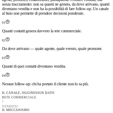
senza tracciamento: non sa quanti ne genera, da dove arrivano, quanti
diventano vendita e non ha la possibilità di fare follow-up. Un canale
al buio non permette di prendere decisioni ponderate.
0
1
Quanti contatti genera davvero la rete commerciale.
0
2
Da dove arrivano — quale agente, quale evento, quale promoter.
0
3
Quanti di quei contatti diventano vendita.
0
4
Nessun follow-up: chi ha portato il cliente non lo sa più.
IL CANALE, OGGI
NESSUN DATO
RETE COMMERCIALE
?
VENDITA?
IL MECCANISMO