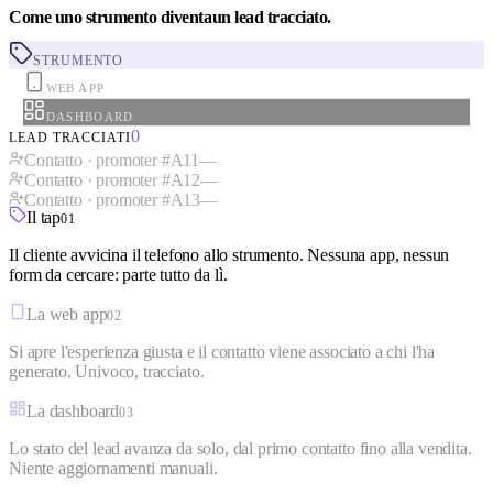
Come uno strumento diventa
un
lead tracciato
.
STRUMENTO
WEB APP
DASHBOARD
0
LEAD TRACCIATI
Contatto · promoter #A1
1
—
Contatto · promoter #A1
2
—
Contatto · promoter #A1
3
—
Il tap
0
1
Il cliente avvicina il telefono allo strumento. Nessuna app, nessun
form da cercare: parte tutto da lì.
La web app
0
2
Si apre l'esperienza giusta e il contatto viene associato a chi l'ha
generato. Univoco, tracciato.
La dashboard
0
3
Lo stato del lead avanza da solo, dal primo contatto fino alla vendita.
Niente aggiornamenti manuali.