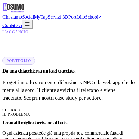
Chi siamo
Social
MyTap
Servizi 3D
Portfolio
School
Contattaci
L'AGGANCIO
PORTFOLIO
Da una chiacchiera
a un
lead tracciato
.
Progettiamo lo strumento di business NFC e la web app che lo
mette al lavoro. Il cliente avvicina il telefono e viene
tracciato. Scopri i nostri case study per settore.
↓
SCORRI
IL PROBLEMA
I contatti migliori
arrivano
al buio
.
Ogni azienda possiede già una propria rete commerciale fatta di
agenti, promoter, collaboratori, passaparola. Produce contatti, ma